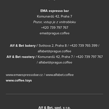
EMA espresso bar
Komunardů 42, Praha 7
Pozor, vstup je z vnitrobloku
+420 739 797 767
ema@prague.coffee
Alf & Bet bakery /
Světova 2, Praha 8 / +420 739 765 399 /
alfabet@prague.coffee
Alf & Bet roastery /
Komunardů 42, Praha 7 / +420 739 797 767
/ alfabet@prague.coffee
www.emaespressobar.cz
/
www.alfabet.coffee
www.coffee.toys
Alf & Bet, spol. s r.o.